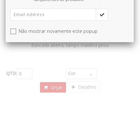
Não mostrar novamente este popup
Ref: BAN152
Bancada aberta, tampo maidera pinus
QTD:
Detalhes
Orçar