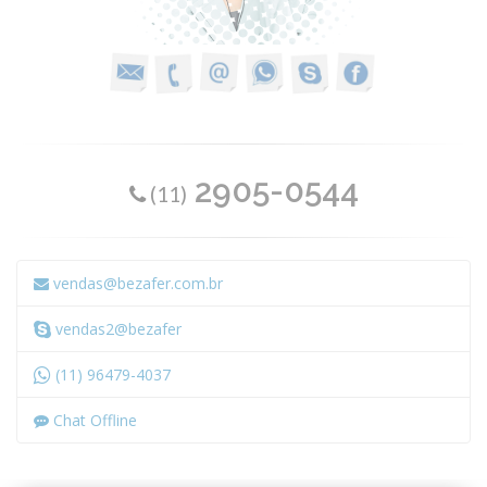
2905-0544
(11)
vendas@bezafer.com.br
vendas2@bezafer
(11) 96479-4037
Chat Offline