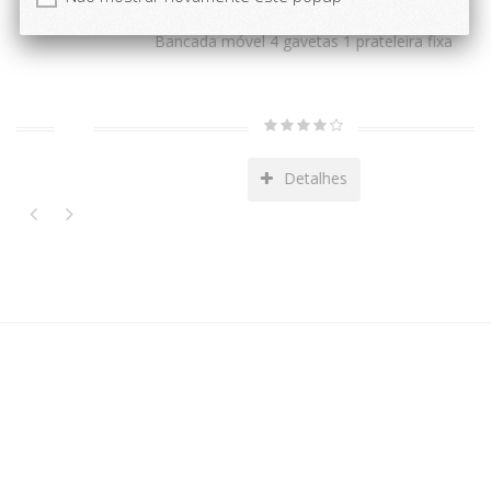
Ref: BAN140
Bancada móvel 4 gavetas 1 prateleira fixa
Detalhes